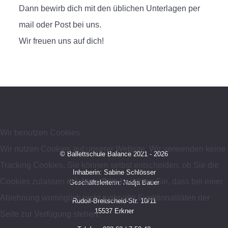
Dann bewirb dich mit den üblichen Unterlagen per
mail oder Post bei uns.
Wir freuen uns auf dich!
Wir benutzen Cookies
Wir nutzen Cookies auf unserer Website. Wir verwenden keine
© Ballettschule Balance 2021 - 2026
Tracking Cookies. Sie können selbst entscheiden, ob Sie die
Inhaberin: Sabine Schlösser
Cookies zulassen möchten. Bitte beachten Sie, dass bei einer
Geschäftsleiterin: Nadja Bauer
Ablehnung womöglich nicht mehr alle Funktionalitäten der
Rudolf-Breitscheid-Str. 10/11
15537 Erkner
Seite zur Verfügung stehen.