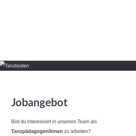
Ballettschule
Tanzboden
Events
Aktuell
Kurse
Aufführungen
Chronik
Jugend Tanzt
Kontakt
Jobs
Sommertanzzeit
Jobangebot
Bist du interessiert in unserem Team als
Tanzpädagogen/innen
zu arbeiten?